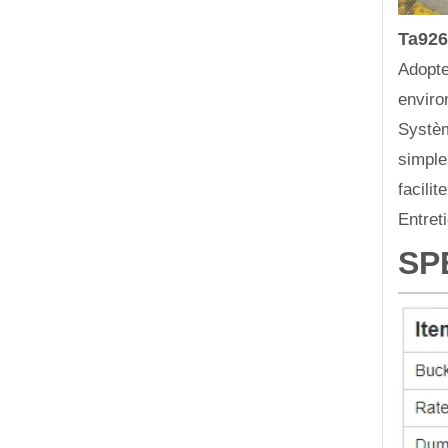
Ta926
Adopte
enviro
Systèm
simple
facili
Entreti
SP