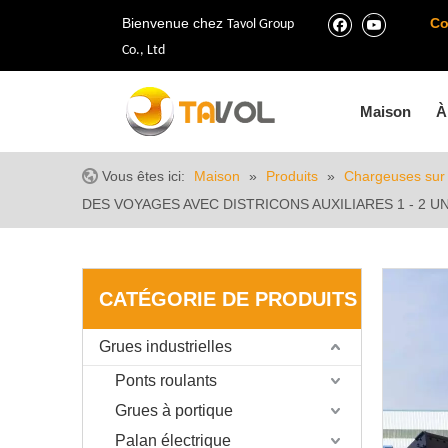
Bienvenue chez
Co
Tavol Group
Co., Ltd
Maison
À
Vous êtes ici:
Maison
»
Produits
»
Chargeuses sur
DES VOYAGES AVEC DISTRICONS AUXILIARES 1 - 2 U
CATÉGORIE DE PRODUITS
Grues industrielles
Ponts roulants
Grues à portique
Palan électrique