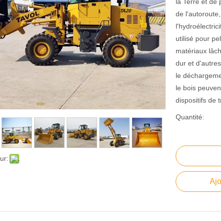
la Terre et de 
de l'autoroute
l'hydroélectric
utilisé pour pe
matériaux lâch
dur et d'autre
le déchargemen
le bois peuven
dispositifs de t
Quantité:
ur:
Ajo