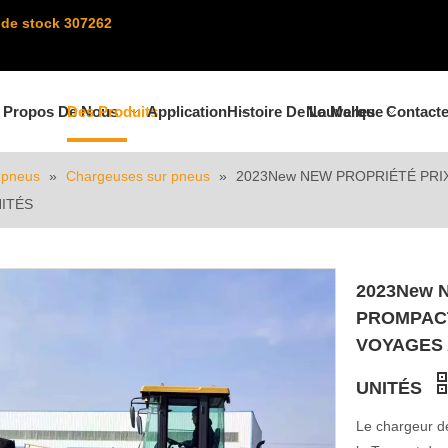
de stock 307262
 Propos De Nous
Des Produits
Application
Histoire De La Marque
Nouvelles
Contact
 pneus
»
Chargeuses sur pneus
»
2023New NEW PROPRIÉTÉ PRI
NITÉS
2023New 
PROMPACT
VOYAGES 
UNITÉS
Le chargeur de