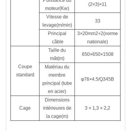
Puissance du
(2×3)×11
moteur(Kw)
Vitesse de
33
levage(m/min)
Principal
3×20mm2+2(norme
câble
nationale)
Taille du
650×650×1508
mât(m)
Coupe
Matériau du
standard
membre
φ76×4.5/Q345B
principal (tube
en acier)
Dimensions
Cage
intérieures de
3 × 1,3 × 2,2
la cage(m)