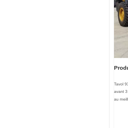
Produ
Tavol 9
avant 3
au meill