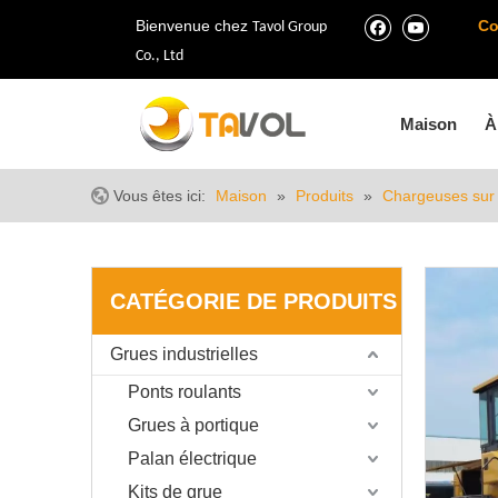
Bienvenue chez
Co
Tavol Group
Co., Ltd
Maison
À
Vous êtes ici:
Maison
»
Produits
»
Chargeuses sur
CATÉGORIE DE PRODUITS
Grues industrielles
Ponts roulants
Grues à portique
Palan électrique
Kits de grue