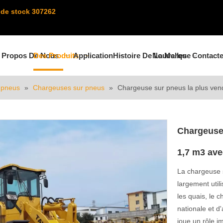
de stock 307262
 Propos De Nous
Des Produits
Application
Histoire De La Marque
Nouvelles
Contact
 pneus
»
Chargeuses sur pneus
»
Chargeuse sur pneus la plus vend
Chargeuse 
1,7 m3 ave
La chargeuse 
largement util
les quais, le 
nationale et d'
joue un rôle im