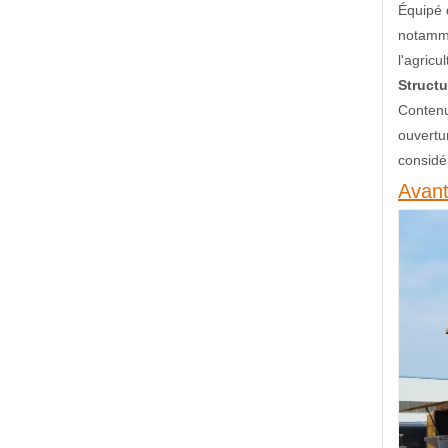
Équipé 
notamme
l'agricul
Structu
Contenu
ouvertur
considé
Avant