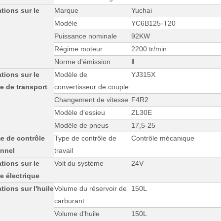
tions sur le
Marque
Yuchai
Modèle
YC6B125-T20
Puissance nominale
92KW
Régime moteur
2200 tr/min
Norme d'émission
Ⅱ
tions sur le
Modèle de
YJ315X
e de transport
convertisseur de couple
Changement de vitesse
F4R2
Modèle d'essieu
ZL30E
Modèle de pneus
17,5-25
e de contrôle
Type de contrôle de
Contrôle mécanique
onnel
travail
tions sur le
Volt du système
24V
e électrique
tions sur l'huile
Volume du réservoir de
150L
carburant
Volume d'huile
150L