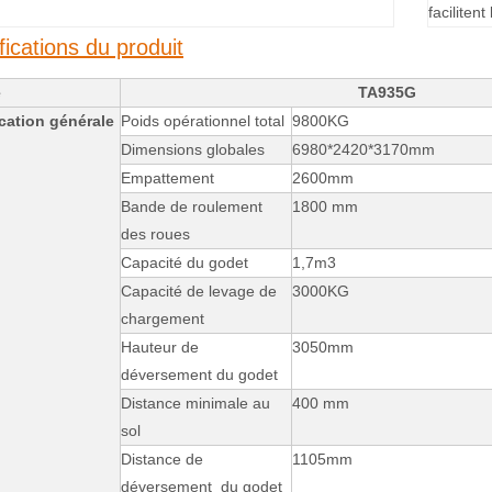
facilitent
fications du produit
e
TA935G
cation générale
Poids opérationnel total
9800KG
Dimensions globales
6980*2420*3170mm
Empattement
2600mm
Bande de roulement
1800 mm
des roues
Capacité du godet
1,7m3
Capacité de levage de
3000KG
chargement
Hauteur de
3050mm
déversement du godet
Distance minimale au
400 mm
sol
Distance de
1105mm
déversement du godet