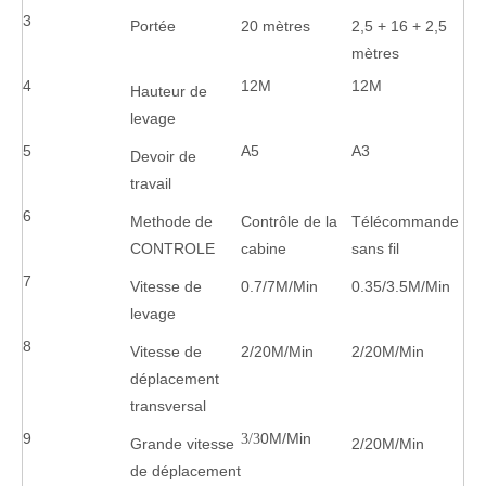
3
Portée
20 mètres
2,5 + 16 + 2,5
mètres
4
12M
12M
Hauteur de
levage
5
A5
A3
Devoir de
travail
6
Methode de
Contrôle de la
Télécommande
CONTROLE
cabine
sans fil
7
Vitesse de
0.7/7M/Min
0.35/3.5M/Min
levage
8
Vitesse de
2/20M/Min
2/20M/Min
déplacement
transversal
9
0M/Min
3/3
Grande vitesse
2/20M/Min
de déplacement