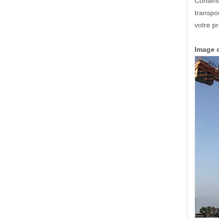
Contenu
transpor
votre pr
Image d