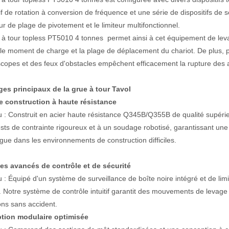
if de rotation à conversion de fréquence et une série de dispositifs de 
eur de plage de pivotement et le limiteur multifonctionnel.
 à tour topless PT5010 4 tonnes permet ainsi à cet équipement de leva
 le moment de charge et la plage de déplacement du chariot. De plus, plu
opes et des feux d'obstacles empêchent efficacement la rupture des ax
es principaux de la grue à tour Tavol
e construction à haute résistance
 : Construit en acier haute résistance Q345B/Q355B de qualité supérie
sts de contrainte rigoureux et à un soudage robotisé, garantissant une s
ngue dans les environnements de construction difficiles.
s avancés de contrôle et de sécurité
: Équipé d'un système de surveillance de boîte noire intégré et de limi
. Notre système de contrôle intuitif garantit des mouvements de levage 
ons sans accident.
tion modulaire optimisée