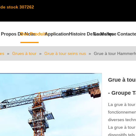
de stock 307262
 Propos De Nous
Des Produits
Application
Histoire De La Marque
Nouvelles
Contact
les
»
Grues à tour
»
Grue à tour seins nus
»
Grue à tour Hammerh
Grue à to
- Groupe 
La grue à tou
fonctionnement
diverses tech
La grue à tour
dispositifs tel