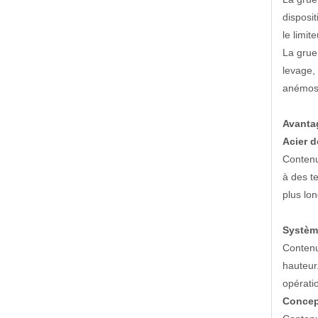
disposit
le limit
La grue
levage,
anémosc
Avantag
Acier d
Contenu
à des te
plus lo
Système
Contenu 
hauteur
opérati
Concep