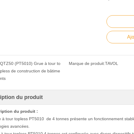
Ajo
QTZ50 (PT5010) Grue à tour to
Marque de produit:
TAVOL
pless de construction de bâtime
nts
iption du produit
iption du produit :
 à tour topless PT5010 de 4 tonnes présente un fonctionnement stable 
ogies avancées.
à tour topless PT5010 4 tonnes est configurée avec divers dispositifs te