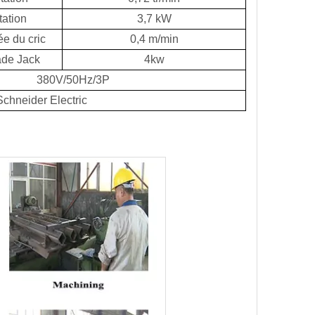
tation
3,7 kW
e du cric
0,4 m/min
ade Jack
4kw
380V/50Hz/3P
Schneider Electric