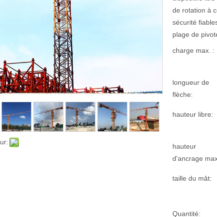
de rotation à 
sécurité fiabl
plage de pivote
charge max. :
longueur de
flèche:
hauteur libre:
ur:
hauteur
d'ancrage max
taille du mât:
Quantité: