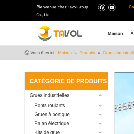
Bienvenue chez
Co
Tavol Group
Co., Ltd
Maison
À
Vous êtes ici:
Maison
»
Produits
»
Grues industriel
CATÉGORIE DE PRODUITS
Grues industrielles
Ponts roulants
Grues à portique
Palan électrique
Kits de grue