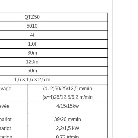
QTZ50
5010
4t
1,0t
30m
120m
50m
1,6 × 1,6 × 2,5 m
evage
(a=2)50/25/12,5 m/min
(a=4)25/12,5/6,2 m/min
levée
4/15/15kw
hariot
39/26 m/min
ariot
2,2/1,5 kW
tation
0,72 tr/min