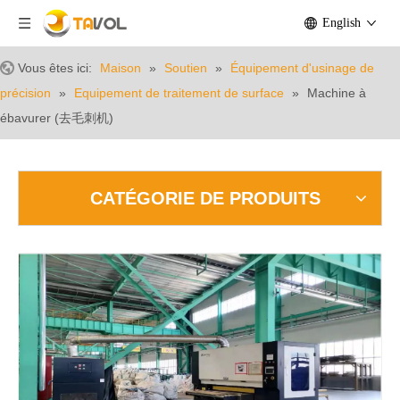
English
Vous êtes ici:
Maison
»
Soutien
»
Équipement d'usinage de
précision
»
Equipement de traitement de surface
»
Machine à
ébavurer (去毛刺机)
CATÉGORIE DE PRODUITS