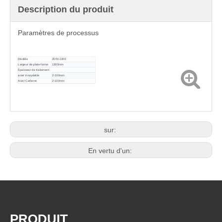
Description du produit
Paramètres de processus
Modèle
ZDM-1300
Largeur de plate-forme
1300mm
Épaisseur de traitement
acier inoxydable
2-100mm
Acier Carbone
2-100mm
sur:
En vertu d'un:
PRODUIT