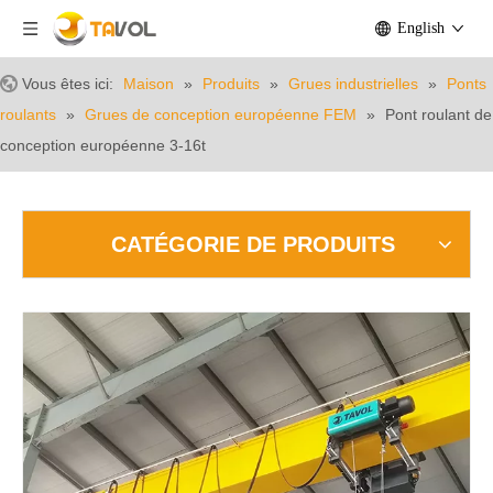
English
Vous êtes ici:
Maison
»
Produits
»
Grues industrielles
»
Ponts
roulants
»
Grues de conception européenne FEM
»
Pont roulant de
conception européenne 3-16t
CATÉGORIE DE PRODUITS