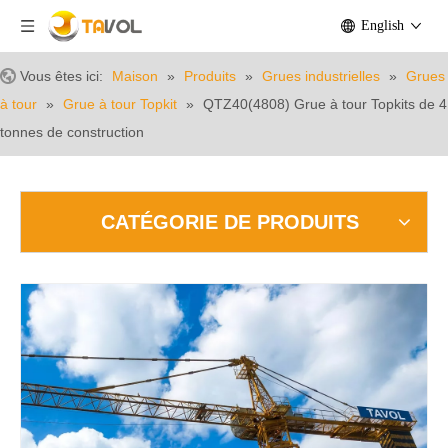
English
Vous êtes ici:
Maison
»
Produits
»
Grues industrielles
»
Grues
à tour
»
Grue à tour Topkit
»
QTZ40(4808) Grue à tour Topkits de 4
tonnes de construction
CATÉGORIE DE PRODUITS