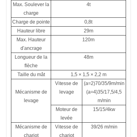
Max. Soulever la
4t
charge
Charge de pointe
0,8t
Hauteur libre
29m
Max. Hauteur
120m
d'ancrage
Longueur de la
48m
flèche
Taille du mât
1,5 × 1,5 × 2,2 m
Vitesse de
(a=2)70/35/9m/min
Mécanisme de
levage
(a=4)35/17,5/4,5
levage
m/min
Moteur de
15/15/4kw
levée
Mécanisme de
Vitesse de
39/26 m/min
chariot
chariot