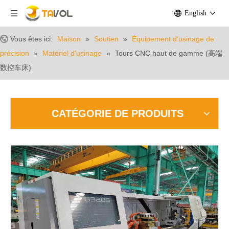
English
Vous êtes ici:
Maison
»
Soutien
»
Équipement d'usinage de
précision
»
Matériel d'usinage
»
Tours CNC haut de gamme (高端
数控车床)
CATÉGORIE DE PRODUITS