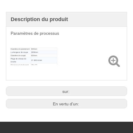
Description du produit
Paramètres de processus
Diamètre de pivotement
630mm
La longueur de coupe
2850mm
Diamètre de coupe
630mm
Plage de vitesse de
17~800 tr/min
broche
Précision de traitement
IT6~IT7
sur:
En vertu d'un: