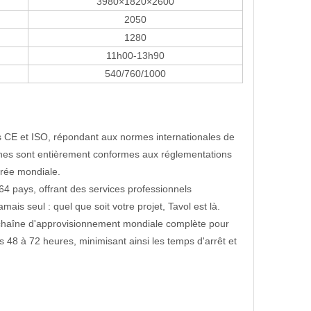
3980×1820×2600
2050
1280
11h00-13h90
540/760/1000
és CE et ISO, répondant aux normes internationales de
ines sont entièrement conformes aux réglementations
trée mondiale.
64 pays, offrant des services professionnels
is seul : quel que soit votre projet, Tavol est là.
chaîne d'approvisionnement mondiale complète pour
es 48 à 72 heures, minimisant ainsi les temps d'arrêt et