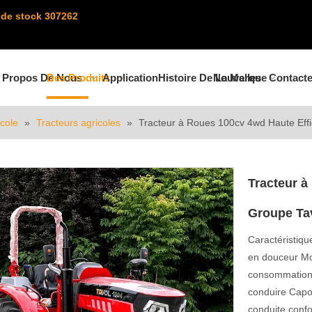
de stock 307262
 Propos De Nous
Des Produits
Application
Histoire De La Marque
Nouvelles
Contact
cole
»
Tracteurs agricoles
»
Tracteur à Roues 100cv 4wd Haute Effi
Tracteur à
Groupe Ta
Caractéristiqu
en douceur Mot
consommation d
conduire Capot
conduite confo