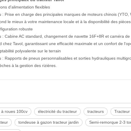
ons d'alimentation flexibles
 : Prise en charge des principales marques de moteurs chinois (YTO, We
ond le mieux à votre maintenance locale et à la disponibilité des pièces
figuration robuste
 : Cabine AC standard, changement de navette 16F+8R et caméra de r
d chez Tavol, garantissant une efficacité maximale et un confort de l'op
tabilité polyvalente sur le terrain
 : Rapports de pneus personnalisables et sorties hydrauliques multigr
èches à la gestion des rizières.
r à roues 100cv
électricité du tracteur
tracteurs
Tracteur
cteur
tondeuse à gazon tracteur jardin
Semi-remorque 2-3 to