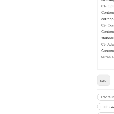
01- Opti
Contenu
corresp
02- Con
Contenu
standar
03- Adap
Contenu
terres s
sur:
Tracteu
mini-tra