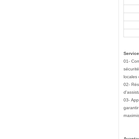
Service
01- Con
sécurit
locales
02- Rés
d'assis
03- App
garantir
maximis
Avantag