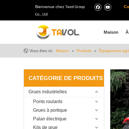
Bienvenue chez
Co
Tavol Group
Co., Ltd
Maison
À
Vous êtes ici:
Maison
»
Produits
»
Équipement agri
CATÉGORIE DE PRODUITS
Grues industrielles
Ponts roulants
Grues à portique
Palan électrique
Kits de grue