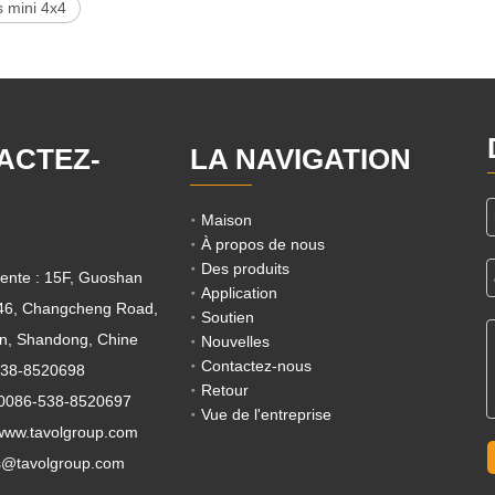
s mini 4x4
ACTEZ-
LA NAVIGATION
Maison
À propos de nous
Des produits
ente : 15F, Guoshan
Application
 46, Changcheng Road,
Soutien
ian, Shandong, Chine
Nouvelles
Contactez-nous
538-8520698
Retour
 0086-538-8520697
Vue de l'entreprise
ww.tavolgroup.com
s@tavolgroup.com