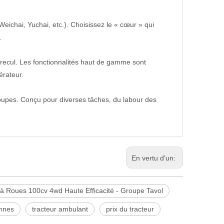
ichai, Yuchai, etc.). Choisissez le « cœur » qui
.
ecul. Les fonctionnalités haut de gamme sont
érateur.
oupes. Conçu pour diverses tâches, du labour des
En vertu d'un:
 à Roues 100cv 4wd Haute Efficacité - Groupe Tavol
nnes
tracteur ambulant
prix du tracteur