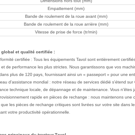
Dimensions hors tout (mm)
Empattement (mm)
Bande de roulement de la roue avant (mm)
Bande de roulement de la roue arrière (mm)
Vitesse de prise de force (tr/min)
 global et qualité certifiée
:
formité certifiée : Tous les équipements Tavol sont entièrement certifi
é et de performance les plus strictes. Nous garantissons que vos mach
 dans plus de 120 pays, fournissant ainsi un « passeport » pour une en
eau d'assistance mondial : notre réseau de services dédié s'étend sur 
tance technique locale, de dépannage et de maintenance. Vous n'êtes jama
rovisionnement rapide en pièces de rechange : nous maintenons une 
 que les pièces de rechange critiques sont livrées sur votre site dans l
ant votre productivité opérationnelle.
es principaux du tracteur Tavol