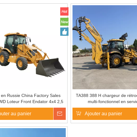
er en Russie China Factory Sales
TA388 388 H chargeur de rétr
4WD Loteur Front Endator 4x4 2,5
multi-fonctionnel en serv
s chargeur de rétablissement.
outer au panier
enquête
Ajouter au panier