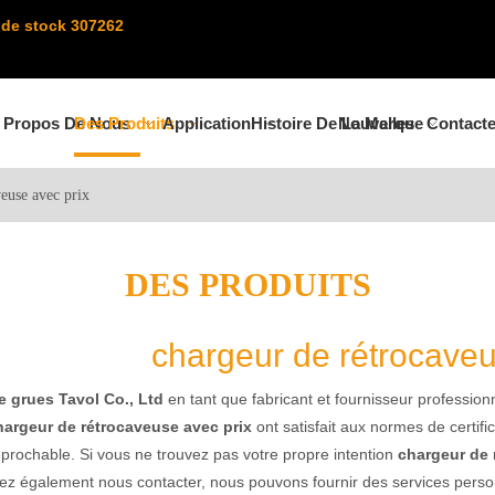
de stock 307262
 Propos De Nous
Des Produits
Application
Histoire De La Marque
Nouvelles
Contact
veuse avec prix
DES PRODUITS
chargeur de rétrocaveu
 grues Tavol Co., Ltd
en tant que fabricant et fournisseur professio
hargeur de rétrocaveuse avec prix
ont satisfait aux normes de certifi
réprochable. Si vous ne trouvez pas votre propre intention
chargeur de 
ez également nous contacter, nous pouvons fournir des services perso