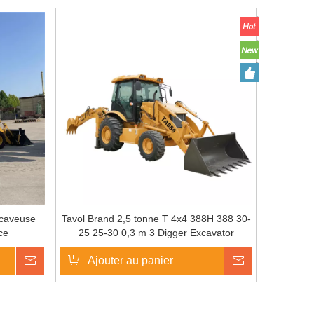
ocaveuse
Tavol Brand 2,5 tonne T 4x4 388H 388 30-
ice
25 25-30 0,3 m 3 Digger Excavator
Handhoe chargeur sur la vente à chaud.
enquête
Ajouter au panier
enquête