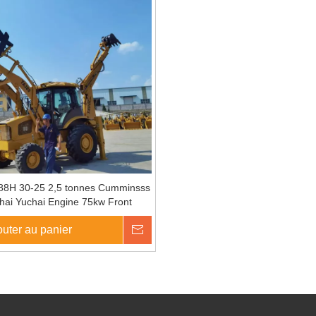
88H 30-25 2,5 tonnes Cumminsss
hai Yuchai Engine 75kw Front
rie de chargeur de rétrocaveuse
outer au panier
enquête
4x4.