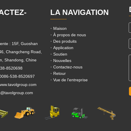
ACTEZ-
LA NAVIGATION
Maison
À propos de nous
Des produits
ente : 15F, Guoshan
Application
 46, Changcheng Road,
Soutien
ian, Shandong, Chine
Nouvelles
Contactez-nous
538-8520698
Retour
 0086-538-8520697
Vue de l'entreprise
ww.tavolgroup.com
s@tavolgroup.com