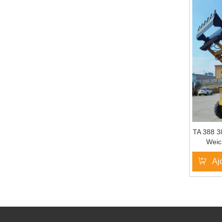
TA 388 3
Weic
Machine
Aj