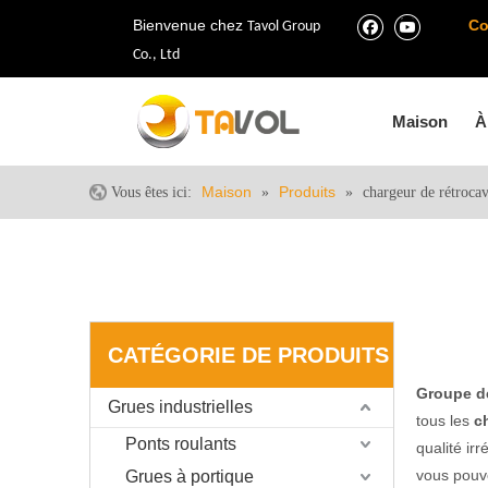
Bienvenue chez
Co
Tavol Group
Co., Ltd
Maison
À
Maison
Produits
Vous êtes ici:
»
»
chargeur de rétroca
CATÉGORIE DE PRODUITS
Groupe de
Grues industrielles
tous les
c
Ponts roulants
qualité ir
vous pouv
Grues à portique