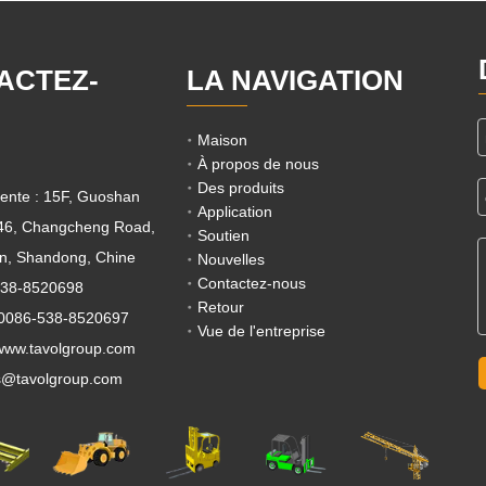
ACTEZ-
LA NAVIGATION
Maison
À propos de nous
Des produits
ente : 15F, Guoshan
Application
 46, Changcheng Road,
Soutien
ian, Shandong, Chine
Nouvelles
Contactez-nous
538-8520698
Retour
 0086-538-8520697
Vue de l'entreprise
ww.tavolgroup.com
s@tavolgroup.com