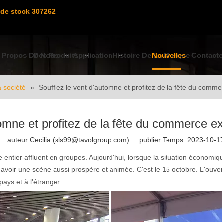
de stock 307262
 Propos De Nous
Des Produits
Application
Histoire De La Marque
Nouvelles
Contact
a société
»
Soufflez le vent d'automne et profitez de la fête du com
tomne et profitez de la fête du commerce 
auteur:Cecilia (sls99@tavolgroup.com) publier Temps: 2023-10-
e entier affluent en groupes. Aujourd'hui, lorsque la situation économiq
avoir une scène aussi prospère et animée. C'est le 15 octobre. L'ouve
ays et à l'étranger.