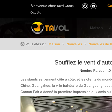
Bienvenue chez
Co
Tavol Group
Co., Ltd
Maison
À
Vous êtes ici:
Maison
»
Nouvelles
»
Nouvelles de l
Soufflez le vent d'au
Nombre Parcourir:
0
Les stands se tiennent côte à côte, et les clients du mond
Chine, Guangzhou, la ville balnéaire du Guangdong, peut 
Canton Fair a donné la première impression aux amis au p