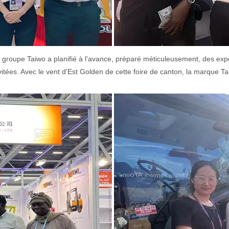
groupe Taiwo a planifié à l'avance, préparé méticuleusement, des expo
itées. Avec le vent d'Est Golden de cette foire de canton, la marque Ta