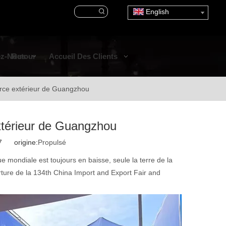
English
ez-Nous
Retour
Accueil Des Clients
merce extérieur de Guangzhou
extérieur de Guangzhou
17 origine:
Propulsé
ue mondiale est toujours en baisse, seule la terre de la
rture de la 134th China Import and Export Fair and